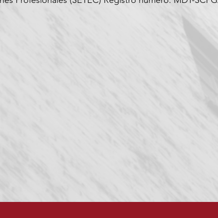
iones Profesionales (SETEC) Registro número: MDT-SCPG