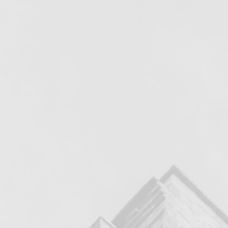
Misión
Contribuir a la formación
capacitación laboral de
nuestros usuarios a trav
de procesos de
excelencia, didácticos 
integrales que garantic
su desempeño eﬁcaz en 
mercado laboral.