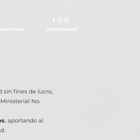
¡Contáctanos!
mpus Virtual
 sin fines de lucro,
Ministerial No.
os
, aportando al
d.