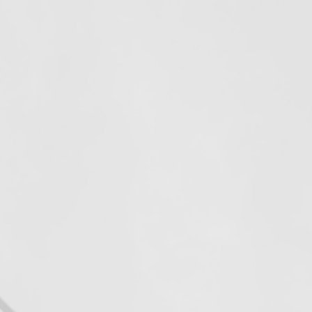
Visión
Posicionarnos a nivel
 y
nacional, como una
organización líder en el
és
desarrollo y oferta de
procesos de capacitación
e
para el trabajo, mediante
en
la implementación de
el
propuestas educativas
innovadoras, ﬂexibles y
pertinentes.